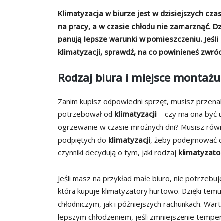
Klimatyzacja w biurze jest w dzisiejszych cz
na pracy, a w czasie chłodu nie zamarznąć. Dz
panują lepsze warunki w pomieszczeniu. Jeśli
klimatyzacji, sprawdź, na co powinieneś zwróc
Rodzaj biura i miejsce montażu
Zanim kupisz odpowiedni sprzęt, musisz przena
potrzebował od
klimatyzacji
– czy ma ona być 
ogrzewanie w czasie mroźnych dni? Musisz równ
podpiętych do
klimatyzacji
, żeby podejmować da
czynniki decydują o tym, jaki rodzaj
klimatyzato
Jeśli masz na przykład małe biuro, nie potrzebuj
która kupuje klimatyzatory hurtowo. Dzięki te
chłodniczym, jak i późniejszych rachunkach. Wa
lepszym chłodzeniem, jeśli zmniejszenie temper