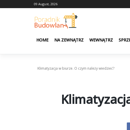
Skip
09 August, 2026
to
content
HOME
NA ZEWNĄTRZ
WEWNĄTRZ
SPRZ
Klimatyzacja w biurze. O czym należy wiedzieć?
Klimatyzacj