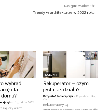
Następna wiadomość
Trendy w architekturze w 2022 roku
INSTALACJE
to wybrać
Rekuperator – czym
ację dla
jest i jak działa?
o domu?
Krzysztof Sobierajczyk
- 12 października,
2022
erajczyk
- 14 grudnia, 2022
Rekuperatory są
 się, czy warto
energooszczędnym i przyjaznym dla