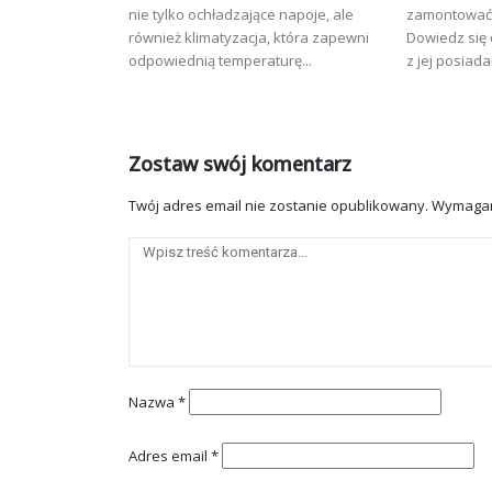
nie tylko ochładzające napoje, ale
zamontować 
również klimatyzacja, która zapewni
Dowiedz się 
odpowiednią temperaturę...
z jej posiadan
Zostaw swój komentarz
Twój adres email nie zostanie opublikowany.
Wymagan
Nazwa
*
Adres email
*