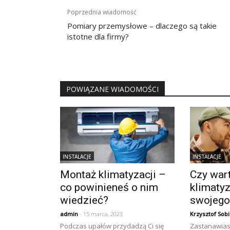
Nawigacja
Poprzednia wiadomość
wpisu
Pomiary przemysłowe – dlaczego są takie
istotne dla firmy?
POWIĄZANE WIADOMOŚCI
INSTALACJE
INSTALACJE
Montaż klimatyzacji –
Czy war
co powinieneś o nim
klimatyz
wiedzieć?
swojeg
admin
- 15 marca, 2023
Krzysztof Sobi
Podczas upałów przydadzą Ci się
Zastanawiasz