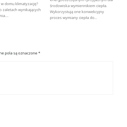
w domu klimatyzację?
środowiska wymiennikiem ciepła.
o zaletach wynikających
Wykorzystują one konwekcyjny
ia....
proces wymiany ciepła do...
e pola są oznaczone
*