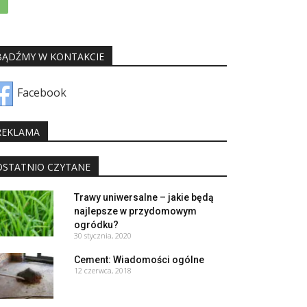
BĄDŹMY W KONTAKCIE
Facebook
REKLAMA
OSTATNIO CZYTANE
Trawy uniwersalne – jakie będą
najlepsze w przydomowym
ogródku?
30 stycznia, 2020
Cement: Wiadomości ogólne
12 czerwca, 2018