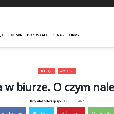
ĘT
CHEMIA
POZOSTAŁE
O NAS
FIRMY
Instalacje
Wewnątrz
a w biurze. O czym nale
Krzysztof Sobierajczyk
- 4 kwietnia, 2022
Facebook
Twitter
Pinterest
WhatsApp