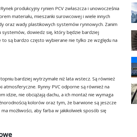
u. Rynek produkcyjny rynien PCV zwłaszcza i unowocześnia
orem materiału, mieszanki surowcowej i wiele innych
ędy oraz wady plastikowych systemów rynnowych. Zanim
u systemów, dowiedz się, który będzie bardziej
e to są bardzo często wybierane nie tylko ze względu na
opniu bardziej wytrzymałe niż lata wstecz. Są również
ki atmosferyczne. Rynny PVC odporne są również na
tym idzie, nie obciążają dachu, a ich montaż nie wymaga
różnorodnością kolorów oraz tym, że barwione są jeszcze
 ma możliwości, aby farba w jakikolwiek sposób się
lowe