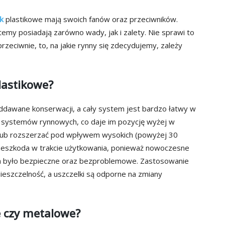
k
plastikowe mają swoich fanów oraz przeciwników.
temy posiadają zarówno wady, jak i zalety. Nie sprawi to
rzeciwnie, to, na jakie rynny się zdecydujemy, zależy
lastikowe?
ddawane konserwacji, a cały system jest bardzo łatwy w
h systemów rynnowych, co daje im pozycję wyżej w
yć lub rozszerzać pod wpływem wysokich (powyżej 30
przeszkoda w trakcie użytkowania, ponieważ nowoczesne
h było bezpieczne oraz bezproblemowe. Zastosowanie
nieszczelność, a uszczelki są odporne na zmiany
e czy metalowe?