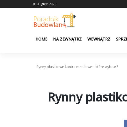
Skip
08 August, 2026
to
content
HOME
NA ZEWNĄTRZ
WEWNĄTRZ
SPRZ
Rynny plastikowe kontra metalowe – które wybrać?
Rynny plastik