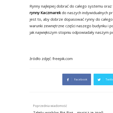
Rynny najlepiej dobrać do całego systemu ora
rynny Kaczmarek
do naszych indywidualnych pre
jest to, aby dobrze dopasować rynny do całego d
warunki zewnętrzne części naszego budynku i po
jak największym stopniu odpowiadały naszym 
źródło zdjęć: freepik.com
Facebook
Twitt
Nawigacja
Poprzednia wiadomość
Zalety worków Big Bag – musisz je znać!