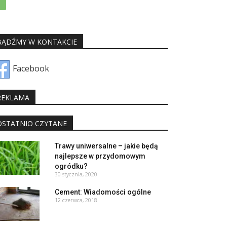
BĄDŹMY W KONTAKCIE
Facebook
REKLAMA
OSTATNIO CZYTANE
Trawy uniwersalne – jakie będą
najlepsze w przydomowym
ogródku?
30 stycznia, 2020
Cement: Wiadomości ogólne
12 czerwca, 2018