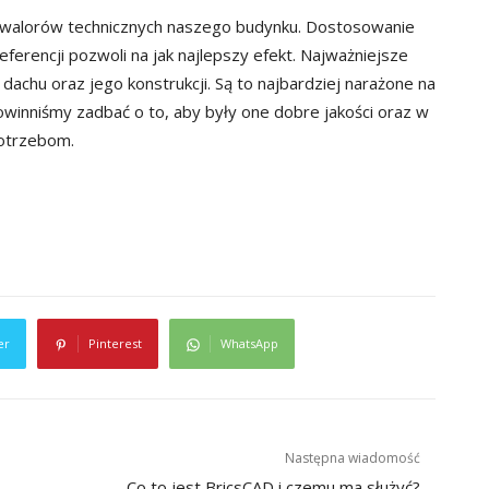
z walorów technicznych naszego budynku. Dostosowanie
ferencji pozwoli na jak najlepszy efekt. Najważniejsze
achu oraz jego konstrukcji. Są to najbardziej narażone na
winniśmy zadbać o to, aby były one dobre jakości oraz w
potrzebom.
er
Pinterest
WhatsApp
Następna wiadomość
Co to jest BricsCAD i czemu ma służyć?