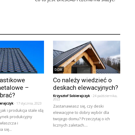
DOM
lastikowe
Co należy wiedzieć o
metalowe –
deskach elewacyjnych?
ybrać?
Krzysztof Sobierajczyk
- 24 października,
2022
erajczyk
- 17 stycznia, 2023
Zastanawiasz się, czy deski
jak i produkcja stale idą
elewacyjne to dobry wybór dla
Rynek produkcyjny
twojego domu? Przeczytaj o ich
właszcza i
licznych zaletach....
 się...