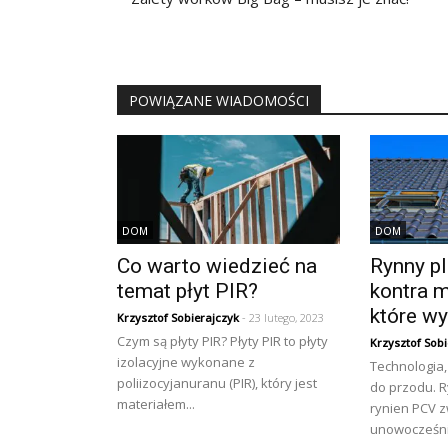
wpisu
POWIĄZANE WIADOMOŚCI
DOM
DOM
Co warto wiedzieć na
Rynny p
temat płyt PIR?
kontra 
które w
Krzysztof Sobierajczyk
- 23 lutego, 2023
Czym są płyty PIR? Płyty PIR to płyty
Krzysztof Sobi
izolacyjne wykonane z
Technologia, 
poliizocyjanuranu (PIR), który jest
do przodu. 
materiałem...
rynien PCV z
unowocześnia