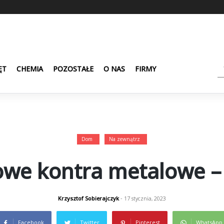
ĘT
CHEMIA
POZOSTAŁE
O NAS
FIRMY
Dom
Na zewnątrz
owe kontra metalowe –
Krzysztof Sobierajczyk
- 17 stycznia, 2023
Facebook
Twitter
Pinterest
WhatsApp