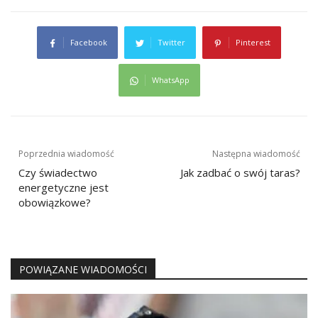
Facebook
Twitter
Pinterest
WhatsApp
Nawigacja
Poprzednia wiadomość
Następna wiadomość
wpisu
Czy świadectwo
Jak zadbać o swój taras?
energetyczne jest
obowiązkowe?
POWIĄZANE WIADOMOŚCI