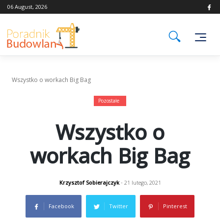
Skip
06 August, 2026
to
content
Wszystko o workach Big Bag
Pozostałe
Wszystko o
workach Big Bag
Krzysztof Sobierajczyk
- 21 lutego, 2021
Facebook
Twitter
Pinterest