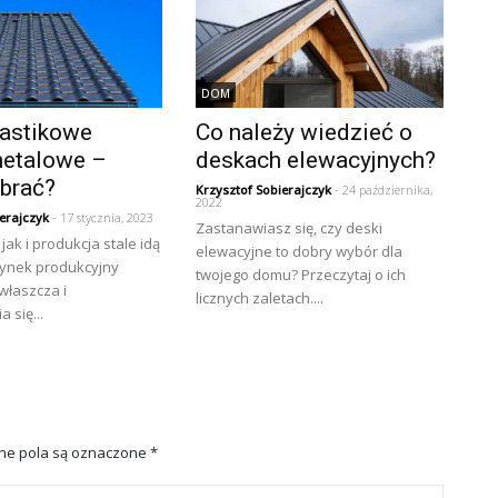
DOM
lastikowe
Co należy wiedzieć o
metalowe –
deskach elewacyjnych?
ybrać?
Krzysztof Sobierajczyk
- 24 października,
2022
erajczyk
- 17 stycznia, 2023
Zastanawiasz się, czy deski
jak i produkcja stale idą
elewacyjne to dobry wybór dla
Rynek produkcyjny
twojego domu? Przeczytaj o ich
właszcza i
licznych zaletach....
 się...
e pola są oznaczone
*