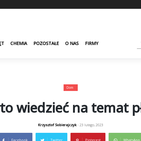
ĘT
CHEMIA
POZOSTAŁE
O NAS
FIRMY
Dom
to wiedzieć na temat pł
Krzysztof Sobierajczyk
- 23 lutego, 2023
Facebook
Twitter
Pinterest
WhatsApp