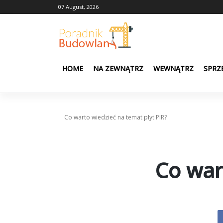
Skip
07 August, 2026
to
content
HOME
NA ZEWNĄTRZ
WEWNĄTRZ
SPRZ
Co warto wiedzieć na temat płyt PIR?
Co war