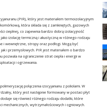
ocyjanuranu (PIR), który jest materiałem termoizolacyjnym
ę komórkową, która składa się z zamkniętych, gazowych
i cieplnej, co zapewnia bardzo dobrą izolacyjność
jako izolację termiczną i akustyczną w różnego rodzaju
zne i wewnętrzne, stropy oraz podłogi. Mogą być
jak i przemysłowych. PIR jest materiałem o bardzo
u pozwala na ograniczenie strat ciepła i energii w
ploatacji i ogrzewania.
olimeryzację połączenia izocyjanianu z poliolami. W
rdzalny, który jest następnie formowany w postaci płyt
i dodaje się również różnego rodzaju dodatki, które
ci mechanicznych, wytrzymałościowych i ogniowych.