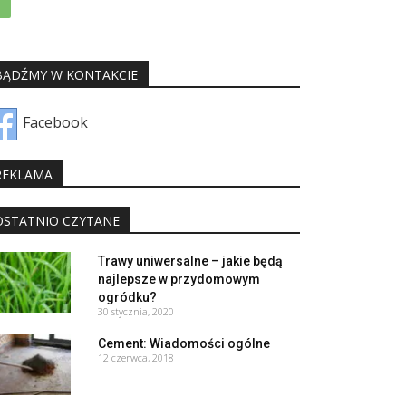
BĄDŹMY W KONTAKCIE
Facebook
REKLAMA
OSTATNIO CZYTANE
Trawy uniwersalne – jakie będą
najlepsze w przydomowym
ogródku?
30 stycznia, 2020
Cement: Wiadomości ogólne
12 czerwca, 2018