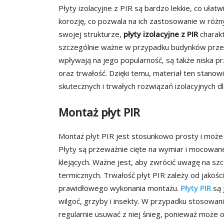
Płyty izolacyjne z PIR są bardzo lekkie, co ułatw
korozję, co pozwala na ich zastosowanie w róż
swojej strukturze,
płyty izolacyjne z PIR
charakt
szczególnie ważne w przypadku budynków prze
wpływają na jego popularność, są także niska 
oraz trwałość. Dzięki temu, materiał ten stano
skutecznych i trwałych rozwiązań izolacyjnych 
Montaż płyt PIR
Montaż płyt PIR jest stosunkowo prosty i mo
Płyty są przeważnie cięte na wymiar i mocowane
klejących. Ważne jest, aby zwrócić uwagę na s
termicznych. Trwałość płyt PIR zależy od jakoś
prawidłowego wykonania montażu.
Płyty PIR
są 
wilgoć, grzyby i insekty. W przypadku stosowania
regularnie usuwać z niej śnieg, ponieważ może 