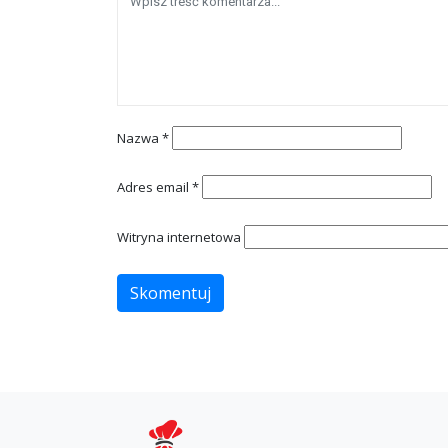
Nazwa
*
Adres email
*
Witryna internetowa