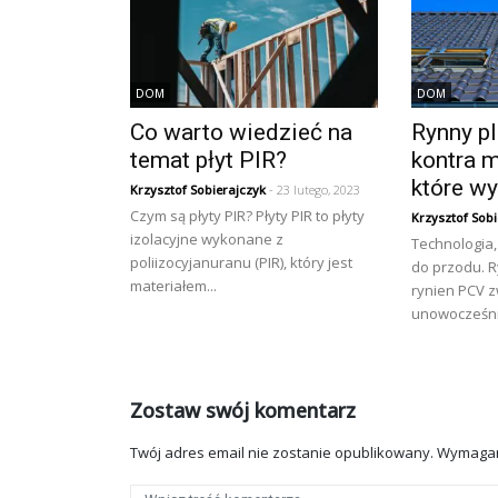
DOM
DOM
Co warto wiedzieć na
Rynny p
temat płyt PIR?
kontra 
które w
Krzysztof Sobierajczyk
- 23 lutego, 2023
Czym są płyty PIR? Płyty PIR to płyty
Krzysztof Sobi
izolacyjne wykonane z
Technologia, 
poliizocyjanuranu (PIR), który jest
do przodu. 
materiałem...
rynien PCV z
unowocześnia
Zostaw swój komentarz
Twój adres email nie zostanie opublikowany.
Wymagan