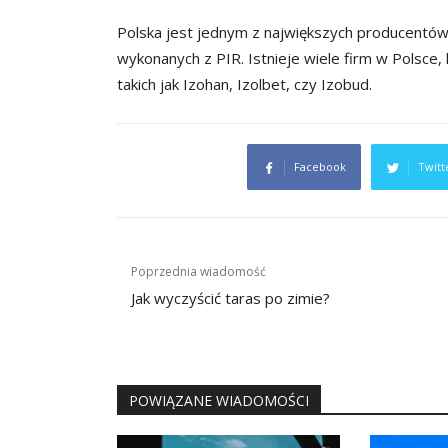
Polska jest jednym z największych producentów p
wykonanych z PIR. Istnieje wiele firm w Polsce, k
takich jak Izohan, Izolbet, czy Izobud.
Facebook
Twitt
Nawigacja
Poprzednia wiadomość
wpisu
Jak wyczyścić taras po zimie?
POWIĄZANE WIADOMOŚCI