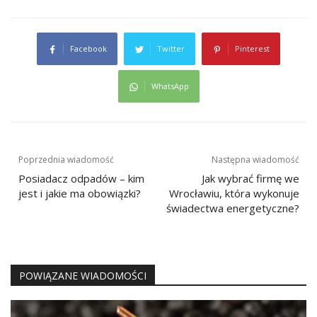
Facebook
Twitter
Pinterest
WhatsApp
Nawigacja
Poprzednia wiadomość
Następna wiadomość
wpisu
Posiadacz odpadów – kim
Jak wybrać firmę we
jest i jakie ma obowiązki?
Wrocławiu, która wykonuje
świadectwa energetyczne?
POWIĄZANE WIADOMOŚCI