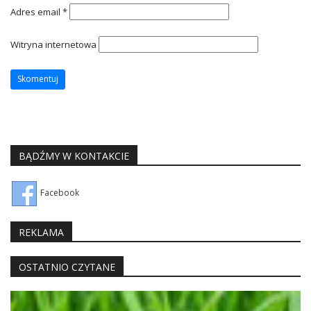
Adres email
*
Witryna internetowa
BĄDŹMY W KONTAKCIE
Facebook
REKLAMA
OSTATNIO CZYTANE