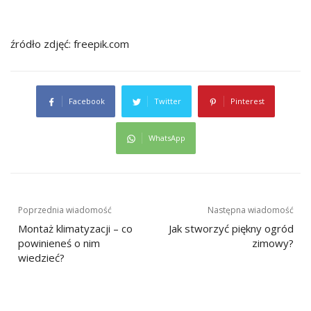
źródło zdjęć: freepik.com
Facebook
Twitter
Pinterest
WhatsApp
Nawigacja
Poprzednia wiadomość
Następna wiadomość
wpisu
Montaż klimatyzacji – co
Jak stworzyć piękny ogród
powinieneś o nim
zimowy?
wiedzieć?