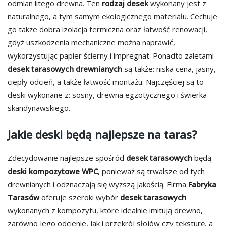
odmian litego drewna. Ten
rodzaj desek
wykonany jest z
naturalnego, a tym samym ekologicznego materiału. Cechuje
go także dobra izolacja termiczna oraz łatwość renowacji,
gdyż uszkodzenia mechaniczne można naprawić,
wykorzystując papier ścierny i impregnat. Ponadto zaletami
desek tarasowych drewnianych
są także: niska cena, jasny,
ciepły odcień, a także łatwość montażu. Najczęściej są to
deski wykonane z: sosny, drewna egzotycznego i świerka
skandynawskiego.
Jakie deski będą najlepsze na taras?
Zdecydowanie najlepsze spośród
desek tarasowych
będą
deski kompozytowe WPC
, ponieważ są trwalsze od tych
drewnianych i odznaczają się wyższą jakością. Firma
Fabryka
Tarasów
oferuje szeroki wybór
desek tarasowych
wykonanych z kompozytu, które idealnie imitują drewno,
zarówno jego odcienie, jak i przekrój słojów czy teksturę, a