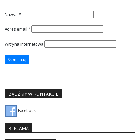
Nazwa
*
Adres email
*
Witryna internetowa
BĄDŹMY W KONTAKCIE
Facebook
REKLAMA