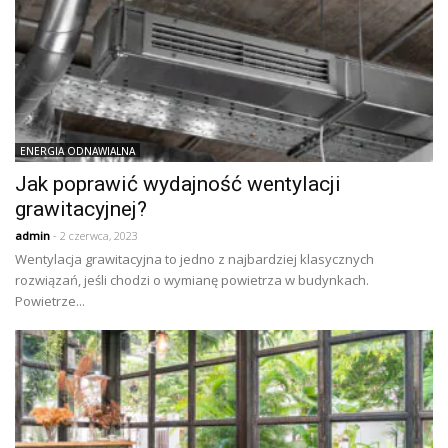
ENERGIA ODNAWIALNA
Jak poprawić wydajność wentylacji
grawitacyjnej?
admin
- 2 czerwca, 2023
Wentylacja grawitacyjna to jedno z najbardziej klasycznych
rozwiązań, jeśli chodzi o wymianę powietrza w budynkach.
Powietrze...