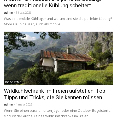
wenn traditionelle Kühlung scheitert!
admin
- 1 lipca, 2026
Was sind mobile Kühllager und warum sind sie die perfekte Lösung?
Mobile Kühlhäuser, auch als mobile...
POZOSTAŁE
Wildkühlschrank im Freien aufstellen: Top
Tipps und Tricks, die Sie kennen müssen!
admin
- 4 maja, 2026
Wenn Sie einen passionierten Jäger oder eine Outdoor-Begeisterter
sind, ist der Aufbau eines Wildkühlschranks im Freien...