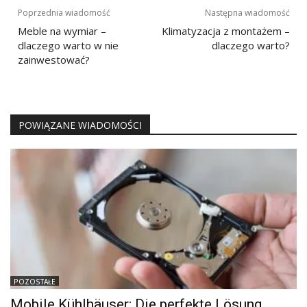
Nawigacja
Poprzednia wiadomość
Następna wiadomość
wpisu
Meble na wymiar –
Klimatyzacja z montażem –
dlaczego warto w nie
dlaczego warto?
zainwestować?
POWIĄZANE WIADOMOŚCI
POZOSTAŁE
Mobile Kühlhäuser: Die perfekte Lösung,