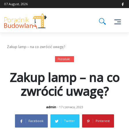
Skip
07 August, 2026
to
content
Zakup lamp – na co zwrócić uwagę?
Pozostałe
Zakup lamp – na co
zwrócić uwagę?
admin
- 17 czerwca, 2023
Facebook
Twitter
Pinterest