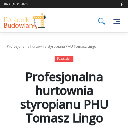
Skip
06 August, 2026
to
content
Profesjonalna hurtownia styropianu PHU Tomasz Lingo
Pozostałe
Profesjonalna
hurtownia
styropianu PHU
Tomasz Lingo