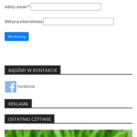
Adres email
*
Witryna internetowa
BĄDŹMY W KONTAKCIE
Facebook
REKLAMA
OSTATNIO CZYTANE