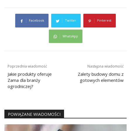
Facebook
Twitter
Pinterest
WhatsApp
Nawigacja
Poprzednia wiadomość
Następna wiadomość
wpisu
Jakie produkty oferuje
Zalety budowy domu z
Zama dla branży
gotowych elementów
ogrodniczej?
POWIĄZANE WIADOMOŚCI