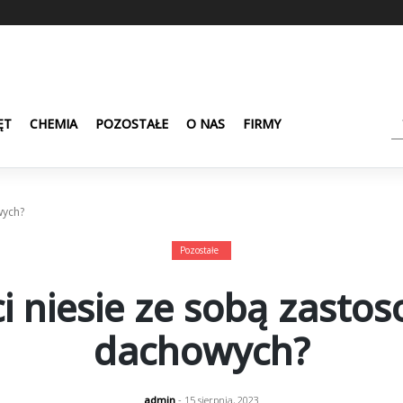
ĘT
CHEMIA
POZOSTAŁE
O NAS
FIRMY
wych?
Pozostałe
ci niesie ze sobą zasto
dachowych?
admin
- 15 sierpnia, 2023