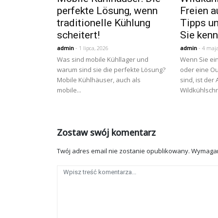
perfekte Lösung, wenn
Freien a
traditionelle Kühlung
Tipps un
scheitert!
Sie ken
admin
- 1 lipca, 2026
admin
- 4 maja
Was sind mobile Kühllager und
Wenn Sie ein
warum sind sie die perfekte Lösung?
oder eine Ou
Mobile Kühlhäuser, auch als
sind, ist der
mobile...
Wildkühlschr
Zostaw swój komentarz
Twój adres email nie zostanie opublikowany.
Wymagan