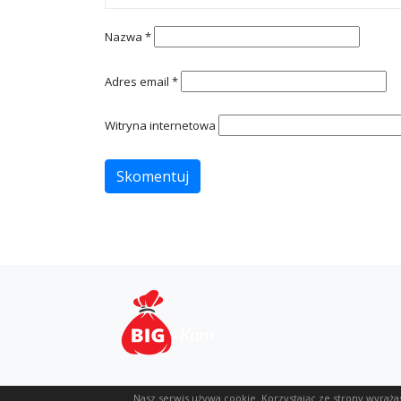
Nazwa
*
Adres email
*
Witryna internetowa
Nasz serwis używa cookie. Korzystając ze strony wyraża