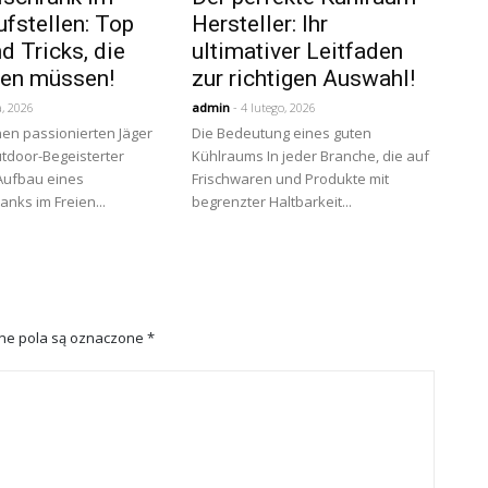
ufstellen: Top
Hersteller: Ihr
d Tricks, die
ultimativer Leitfaden
nen müssen!
zur richtigen Auswahl!
, 2026
admin
- 4 lutego, 2026
en passionierten Jäger
Die Bedeutung eines guten
tdoor-Begeisterter
Kühlraums In jeder Branche, die auf
 Aufbau eines
Frischwaren und Produkte mit
anks im Freien...
begrenzter Haltbarkeit...
e pola są oznaczone
*