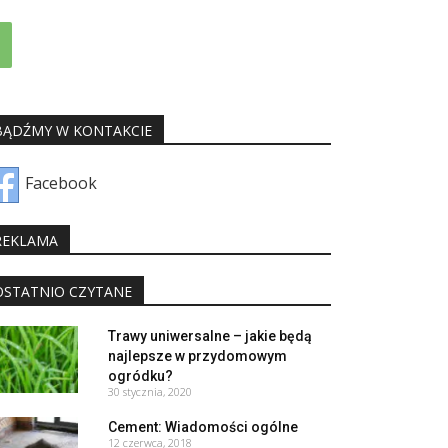
BĄDŹMY W KONTAKCIE
Facebook
REKLAMA
OSTATNIO CZYTANE
Trawy uniwersalne – jakie będą
najlepsze w przydomowym
ogródku?
30 stycznia, 2020
Cement: Wiadomości ogólne
12 czerwca, 2018