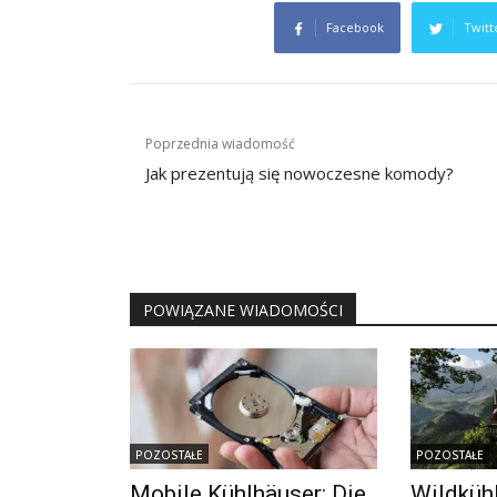
Facebook
Twitt
Nawigacja
Poprzednia wiadomość
wpisu
Jak prezentują się nowoczesne komody?
POWIĄZANE WIADOMOŚCI
POZOSTAŁE
POZOSTAŁE
Mobile Kühlhäuser: Die
Wildküh