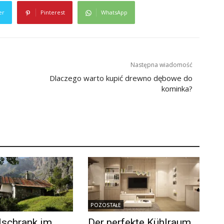
er
Pinterest
WhatsApp
Następna wiadomość
Dlaczego warto kupić drewno dębowe do
kominka?
POZOSTAŁE
lschrank im
Der perfekte Kühlraum