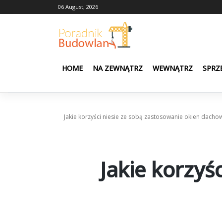
Skip
06 August, 2026
to
content
HOME
NA ZEWNĄTRZ
WEWNĄTRZ
SPRZ
Jakie korzyści niesie ze sobą zastosowanie okien dacho
Jakie korzyś