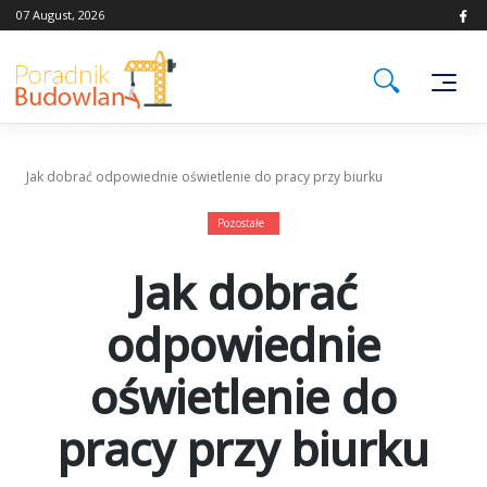
Skip
07 August, 2026
to
content
Jak dobrać odpowiednie oświetlenie do pracy przy biurku
Pozostałe
Jak dobrać
odpowiednie
oświetlenie do
pracy przy biurku