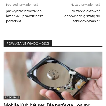
Nawigacja
Poprzednia wiadomość
Następna wiadomość
wpisu
Jak wybrać brodzik do
Jak zaprojektować
łazienki? Sprawdź nasz
odpowiednią szafę do
poradnik!
zabudowywania?
POWIĄZANE WIADOMOŚCI
POZOSTAŁE
Mobile Kühlhäuser: Die perfekte Lösung,