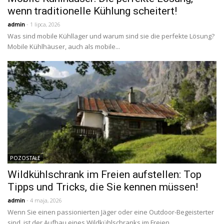
wenn traditionelle Kühlung scheitert!
admin
- 1 lipca, 2026
Was sind mobile Kühllager und warum sind sie die perfekte Lösung?
Mobile Kühlhäuser, auch als mobile...
POZOSTAŁE
Wildkühlschrank im Freien aufstellen: Top
Tipps und Tricks, die Sie kennen müssen!
admin
- 4 maja, 2026
Wenn Sie einen passionierten Jäger oder eine Outdoor-Begeisterter
sind, ist der Aufbau eines Wildkühlschranks im Freien...