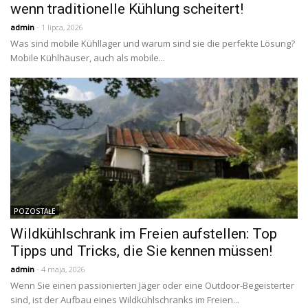
wenn traditionelle Kühlung scheitert!
admin
- 1 lipca, 2026
Was sind mobile Kühllager und warum sind sie die perfekte Lösung?
Mobile Kühlhäuser, auch als mobile...
POZOSTAŁE
Wildkühlschrank im Freien aufstellen: Top
Tipps und Tricks, die Sie kennen müssen!
admin
- 4 maja, 2026
Wenn Sie einen passionierten Jäger oder eine Outdoor-Begeisterter
sind, ist der Aufbau eines Wildkühlschranks im Freien...