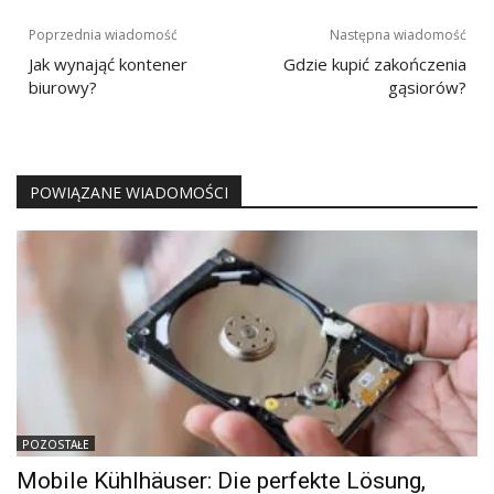
Nawigacja
Poprzednia wiadomość
Następna wiadomość
wpisu
Jak wynająć kontener
Gdzie kupić zakończenia
biurowy?
gąsiorów?
POWIĄZANE WIADOMOŚCI
POZOSTAŁE
Mobile Kühlhäuser: Die perfekte Lösung,