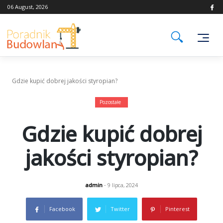
Skip
06 August, 2026
to
content
Gdzie kupić dobrej jakości styropian?
Pozostałe
Gdzie kupić dobrej
jakości styropian?
admin
- 9 lipca, 2024
Facebook
Twitter
Pinterest