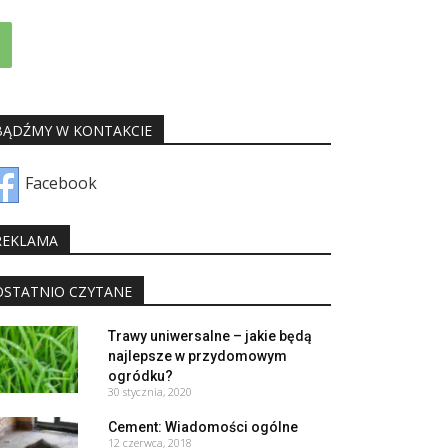
BĄDŹMY W KONTAKCIE
Facebook
REKLAMA
OSTATNIO CZYTANE
Trawy uniwersalne – jakie będą
najlepsze w przydomowym
ogródku?
30 stycznia, 2020
Cement: Wiadomości ogólne
12 czerwca, 2018