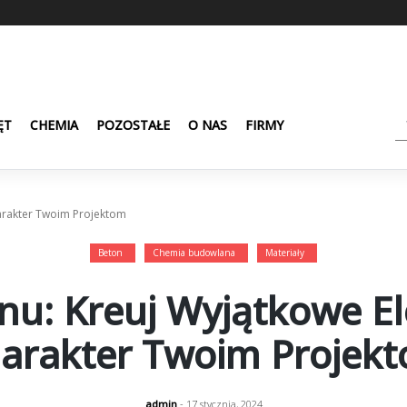
ĘT
CHEMIA
POZOSTAŁE
O NAS
FIRMY
arakter Twoim Projektom
Beton
Chemia budowlana
Materiały
nu: Kreuj Wyjątkowe El
arakter Twoim Projek
admin
- 17 stycznia, 2024