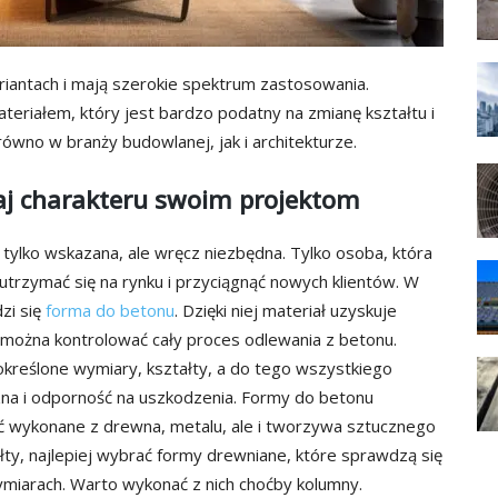
iantach i mają szerokie spektrum zastosowania.
teriałem, który jest bardzo podatny na zmianę kształtu i
równo w branży budowlanej, jak i architekturze.
aj charakteru swoim projektom
 tylko wskazana, ale wręcz niezbędna. Tylko osoba, która
utrzymać się na rynku i przyciągnąć nowych klientów. W
zi się
forma do betonu
. Dzięki niej materiał uzyskuje
b można kontrolować cały proces odlewania z betonu.
określone wymiary, kształty, a do tego wszystkiego
na i odporność na uszkodzenia. Formy do betonu
ć wykonane z drewna, metalu, ale i tworzywa sztucznego
ałty, najlepiej wybrać formy drewniane, które sprawdzą się
ymiarach. Warto wykonać z nich choćby kolumny.