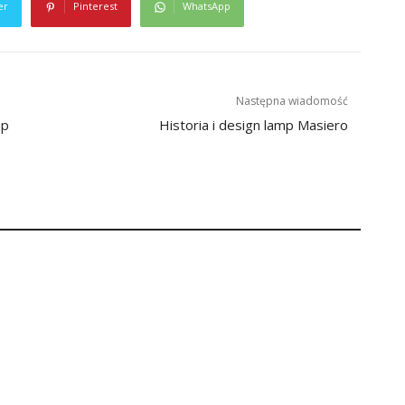
er
Pinterest
WhatsApp
Następna wiadomość
up
Historia i design lamp Masiero