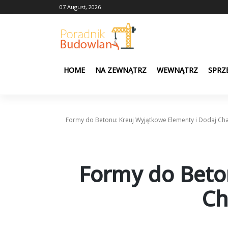
Skip
07 August, 2026
to
content
HOME
NA ZEWNĄTRZ
WEWNĄTRZ
SPRZ
Formy do Betonu: Kreuj Wyjątkowe Elementy i Dodaj Ch
Formy do Beto
Ch