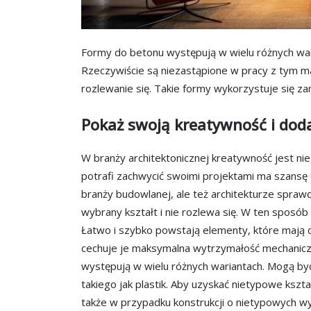
Formy do betonu występują w wielu różnych war
Rzeczywiście są niezastąpione w pracy z tym ma
rozlewanie się. Takie formy wykorzystuje się za
Pokaż swoją kreatywność i dod
W branży architektonicznej kreatywność jest nie
potrafi zachwycić swoimi projektami ma szansę 
branży budowlanej, ale też architekturze sprawd
wybrany kształt i nie rozlewa się. W ten sposó
Łatwo i szybko powstają elementy, które mają 
cechuje je maksymalna wytrzymałość mechanicz
występują w wielu różnych wariantach. Mogą by
takiego jak plastik. Aby uzyskać nietypowe kszt
także w przypadku konstrukcji o nietypowych w