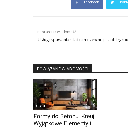
Facebook
Twitt
Nawigacja
Poprzednia wiadomość
wpisu
Usługi spawania stali nierdzewnej – abblegro
POWIĄZANE WIADOMOŚCI
BETON
Formy do Betonu: Kreuj
Wyjątkowe Elementy i