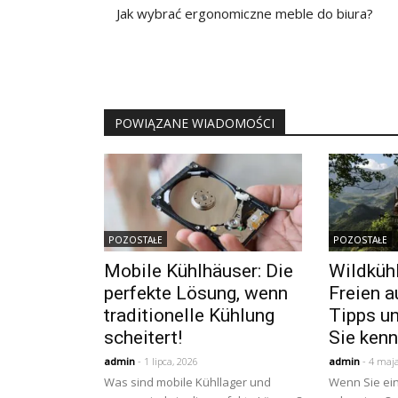
wpisu
Jak wybrać ergonomiczne meble do biura?
POWIĄZANE WIADOMOŚCI
POZOSTAŁE
POZOSTAŁE
Mobile Kühlhäuser: Die
Wildküh
perfekte Lösung, wenn
Freien a
traditionelle Kühlung
Tipps un
scheitert!
Sie ken
admin
- 1 lipca, 2026
admin
- 4 maja
Was sind mobile Kühllager und
Wenn Sie ein