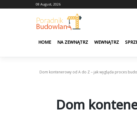
Skip
08 August, 2026
to
content
HOME
NA ZEWNĄTRZ
WEWNĄTRZ
SPRZ
Dom kontenerowy od A do Z – jak wygląda proces bud
Dom kontener