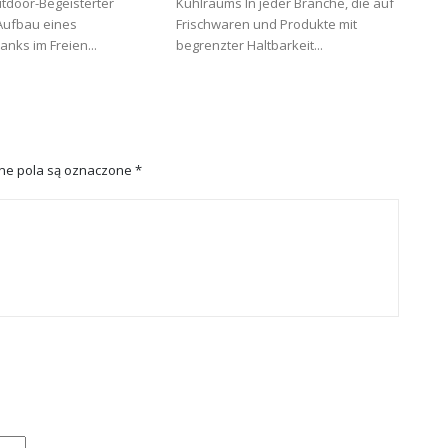
tdoor-Begeisterter
Kühlraums In jeder Branche, die auf
 Aufbau eines
Frischwaren und Produkte mit
anks im Freien...
begrenzter Haltbarkeit...
e pola są oznaczone
*