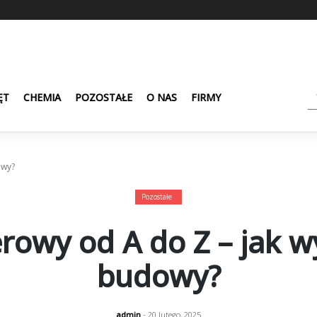
ĘT
CHEMIA
POZOSTAŁE
O NAS
FIRMY
owy?
Pozostałe
owy od A do Z – jak w
budowy?
admin
- 20 lutego, 2025