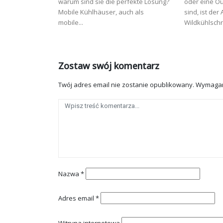
warum sind sie die perfekte Lösung?
oder eine Ou
Mobile Kühlhäuser, auch als
sind, ist der
mobile...
Wildkühlschr
Zostaw swój komentarz
Twój adres email nie zostanie opublikowany.
Wymagan
Nazwa
*
Adres email
*
Witryna internetowa