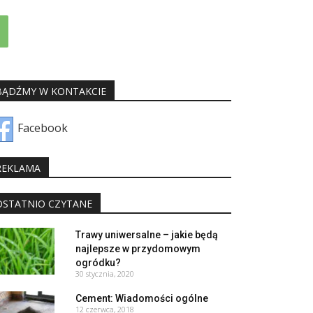
BĄDŹMY W KONTAKCIE
Facebook
REKLAMA
OSTATNIO CZYTANE
Trawy uniwersalne – jakie będą
najlepsze w przydomowym
ogródku?
30 stycznia, 2020
Cement: Wiadomości ogólne
12 czerwca, 2018