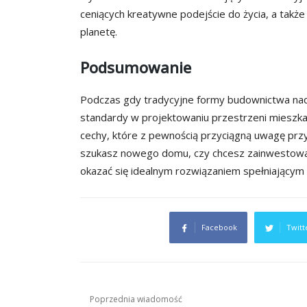
ceniących kreatywne podejście do życia, a takż
planetę.
Podsumowanie
Podczas gdy tradycyjne formy budownictwa na
standardy w projektowaniu przestrzeni mieszkal
cechy, które z pewnością przyciągną uwagę prz
szukasz nowego domu, czy chcesz zainwestować
okazać się idealnym rozwiązaniem spełniającym
Facebook
Twitt
Nawigacja
Poprzednia wiadomość