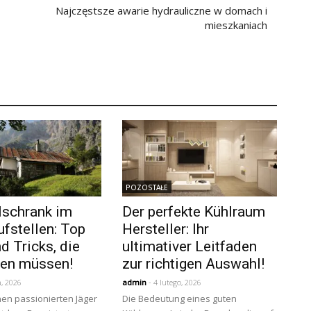
Najczęstsze awarie hydrauliczne w domach i
mieszkaniach
POZOSTAŁE
lschrank im
Der perfekte Kühlraum
ufstellen: Top
Hersteller: Ihr
d Tricks, die
ultimativer Leitfaden
nen müssen!
zur richtigen Auswahl!
, 2026
admin
- 4 lutego, 2026
en passionierten Jäger
Die Bedeutung eines guten