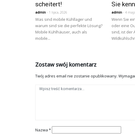
scheitert!
Sie ken
admin
- 1 lipca, 2026
admin
- 4 maja
Was sind mobile Kühllager und
Wenn Sie ein
warum sind sie die perfekte Lösung?
oder eine Ou
Mobile Kühlhäuser, auch als
sind, ist der
mobile...
Wildkühlschr
Zostaw swój komentarz
Twój adres email nie zostanie opublikowany.
Wymagan
Nazwa
*