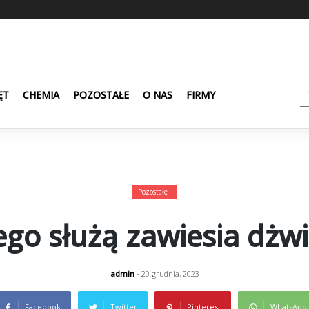
ĘT
CHEMIA
POZOSTAŁE
O NAS
FIRMY
Pozostałe
ego służą zawiesia dżw
admin
- 20 grudnia, 2023
Facebook
Twitter
Pinterest
WhatsApp