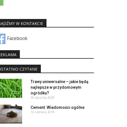
BĄDŹMY W KONTAKCIE
Facebook
REKLAMA
OSTATNIO CZYTANE
Trawy uniwersalne – jakie będą
najlepsze w przydomowym
ogródku?
30 stycznia, 2020
Cement: Wiadomości ogólne
12 czerwca, 2018