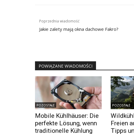
Nawigacja
Poprzednia wiadomość
wpisu
Jakie zalety mają okna dachowe Fakro?
POWIĄZANE WIADOMOŚCI
POZOSTAŁE
POZOSTAŁE
Mobile Kühlhäuser: Die
Wildküh
perfekte Lösung, wenn
Freien a
traditionelle Kühlung
Tipps un