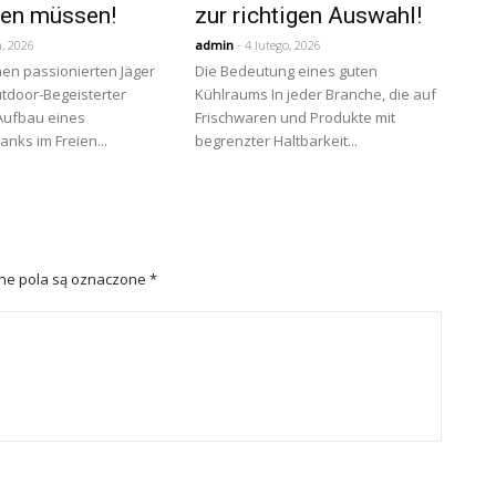
nen müssen!
zur richtigen Auswahl!
, 2026
admin
- 4 lutego, 2026
en passionierten Jäger
Die Bedeutung eines guten
tdoor-Begeisterter
Kühlraums In jeder Branche, die auf
 Aufbau eines
Frischwaren und Produkte mit
anks im Freien...
begrenzter Haltbarkeit...
e pola są oznaczone
*