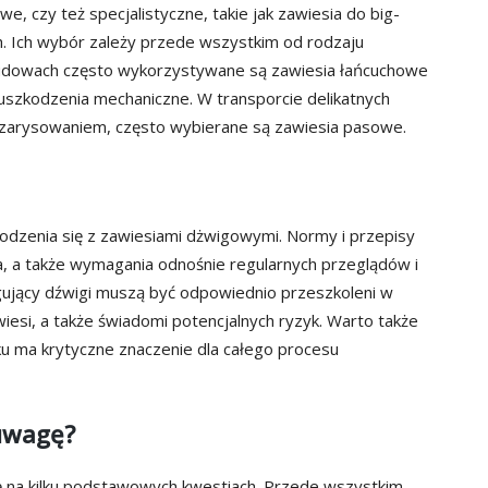
, czy też specjalistyczne, takie jak zawiesia do big-
. Ich wybór zależy przede wszystkim od rodzaju
udowach często wykorzystywane są zawiesia łańcuchowe
uszkodzenia mechaniczne. W transporcie delikatnych
 zarysowaniem, często wybierane są zawiesia pasowe.
dzenia się z zawiesiami dżwigowymi. Normy i przepisy
a, a także wymagania odnośnie regularnych przeglądów i
ujący dźwigi muszą być odpowiednio przeszkoleni w
esi, a także świadomi potencjalnych ryzyk. Warto także
ku ma krytyczne znaczenie dla całego procesu
 uwagę?
ię na kilku podstawowych kwestiach. Przede wszystkim