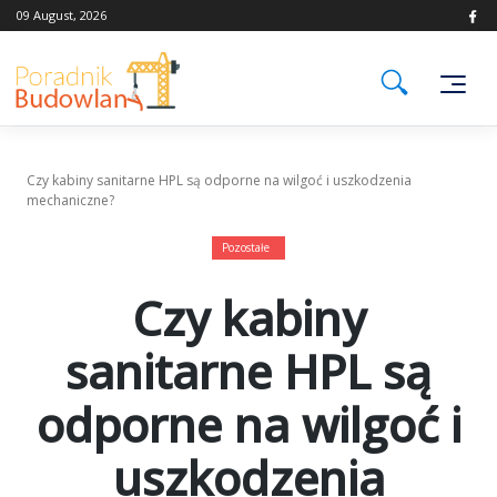
Skip
09 August, 2026
to
content
Czy kabiny sanitarne HPL są odporne na wilgoć i uszkodzenia
mechaniczne?
Pozostałe
Czy kabiny
sanitarne HPL są
odporne na wilgoć i
uszkodzenia