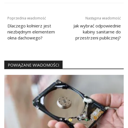
Nawigacja
Poprzednia wiadomość
Następna wiadomość
wpisu
Dlaczego kołnierz jest
Jak wybrać odpowiednie
niezbędnym elementem
kabiny sanitarne do
okna dachowego?
przestrzeni publicznej?
POWIĄZANE WIADOMOŚCI