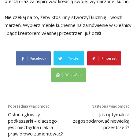
ofertą oraz zainspirować kreacją swojej wymarzonej kuchni.
Nie czekaj na to, żeby ktoś inny stworzył kuchnię Twoich
marzeń. Wybierz meble kuchenne na zamówienie w Oleśnicy
i bądź kreatorem własnej przestrzeni już dziś!
Facebook
Twitter
Pinterest
WhatsApp
Nawigacja
Poprzednia wiadomość
Następna wiadomość
wpisu
Osłona głowicy
Jak optymalnie
podkaszarki – dlaczego
zagospodarować niewielką
jest niezbędna i jak ją
przestrzeń?
prawidłowo zamontować?