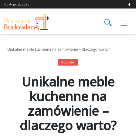
Skip
06 August, 2026
to
content
Unikalne meble kuchenne na zamówienie – dlaczego warto?
Pozostałe
Unikalne meble
kuchenne na
zamówienie –
dlaczego warto?