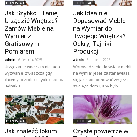
POZOSTAŁE
POZOSTAŁE
Jak Szybko i Taniej
Jak Idealnie
Urządzić Wnętrze?
Dopasować Meble
Zamów Meble na
na Wymiar do
Wymiar z
Twojego Wnętrza?
Gratisowym
Odkryj Tajniki
Pomiarem!
Produkcji!
admin
- 6 sierpnia, 2025
admin
- 6 sierpnia, 2025
Urządzanie wnętrz to nie lada
Wprowadzenie do świata mebli
wyzwanie, zwłaszcza gdy
na wymiar Jeżeli zastanawiasz
chcemy to zrobić szybko i tanio.
się jak skomponować wnętrze
Jednak z...
swojego domu, aby było...
POZOSTAŁE
POZOSTAŁE
Jak znaleźć lokum
Czyste powietrze w