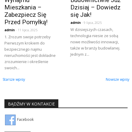
Mieszkania –
Dzisiaj – Dowiedz
Zabezpiecz Się
się Jak!
Przed Pomyłką!
admin
- 9 lipca, 2025
W dzisiejszych czasach,
admin
- 11 lipca, 2025
technologia niesie ze sobą
1. Zrozum swoje potrzeby
nowe możliwości innowacji,
Pierwszym krokiem do
także w branży budowlanej.
bezpiecznego najmu
Jednym z...
nieruchomości jest dokładne
zrozumienie i określenie
swoich...
Nawigacja
Starsze wpisy
Nowsze wpisy
po
wpisach
BĄDŹMY W KONTAKCIE
Facebook