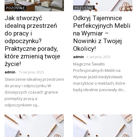
POZOSTAŁE
POZOSTAŁE
Jak stworzyć
Odkryj Tajemnice
idealną przestrzeń
Perfekcyjnych Mebli
do pracy i
na Wymiar –
odpoczynku?
Nowinki z Twojej
Praktyczne porady,
Okolicy!
które zmienią twoje
admin
- 6 sierpnia, 2025
życie!
Magiczne Światło
Profesjonalnych Mebli na
admin
- 15 sierpnia, 2025
Wymiar Jeżeli kiedykolwiek
Stworzenie idealnej przestrzeni
marzyliście o meblach, które
do pracy i odpoczynku W
będą idealnie pasowały do...
dzisiejszych czasach granice
pomiędzy pracą a
odpoczynkiem są...