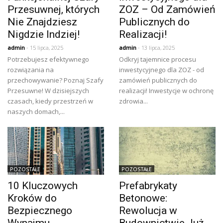
Przesuwnej, których
ZOZ – Od Zamówień
Nie Znajdziesz
Publicznych do
Nigdzie Indziej!
Realizacji!
admin
- 15 lipca, 2025
admin
- 13 lipca, 2025
Potrzebujesz efektywnego
Odkryj tajemnice procesu
rozwiązania na
inwestycyjnego dla ZOZ - od
przechowywanie? Poznaj Szafy
zamówień publicznych do
Przesuwne! W dzisiejszych
realizacji! Inwestycje w ochronę
czasach, kiedy przestrzeń w
zdrowia...
naszych domach,...
POZOSTAŁE
POZOSTAŁE
10 Kluczowych
Prefabrykaty
Kroków do
Betonowe:
Bezpiecznego
Rewolucja w
Wynajmu
Budownictwie Już