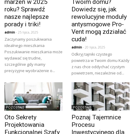
marzeń w 2025
Twoim domu?
roku? Sprawdź
Dowiedz się, jak
nasze najlepsze
rewolucyjne moduły
porady i triki!
antysmogowe Pro-
Vent mogą zdziałać
admin
- 25 lipca, 2025
cuda!
Zaczynamy poszukiwania
idealnego mieszkania
admin
- 20 lipca, 2025
Poszukiwanie mieszkania może
Odkryj tajniki czystego
wydawać się trudne,
powietrza w Twoim domu Każdy
szczególnie gdy mamy
z nas chce oddychać czystym
precyzyjne wyobrażenie o...
powietrzem, niezależnie od...
POZOSTAŁE
POZOSTAŁE
Oto Sekrety
Poznaj Tajemnice
Projektowania
Procesu
Funkcjonalnej Szafy
Inwestycyjnego dla